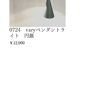
0724 varyペンダントラ
イト 円錐
価
￥12,000
格
φ160×ｈ530 （E26）
2点あり