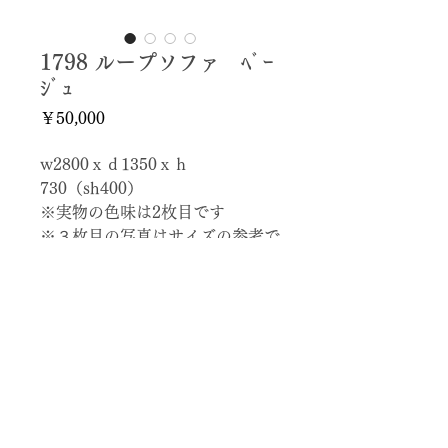
1798 ループソファ ﾍﾞｰ
ｼﾞｭ
価
￥50,000
格
w2800ｘｄ1350ｘｈ
730（sh400）
※実物の色味は2枚目です
※３枚目の写真はサイズの参考で
色は違います
パワーゲートありトラック推奨