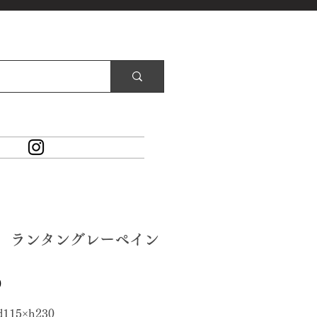
57 ランタングレーペイン
価
0
格
d115×h230