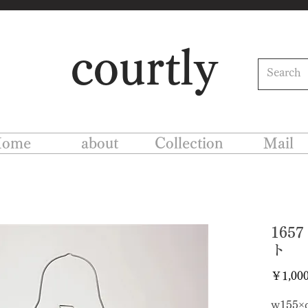
courtly
ome
about
Collection
Mail
16
ト
￥1,00
w155×