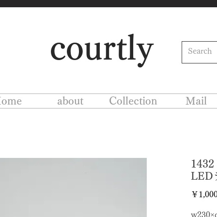
courtly
ome
about
Collection
Mail
14
LE
￥1,00
w230×