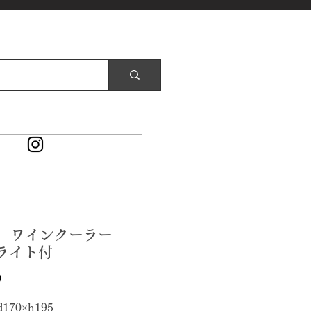
32 ワインクーラー
Dライト付
価
0
格
d170×h195