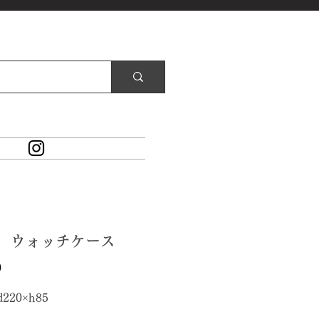
7 ウォッチケース
価
0
格
d220×h85