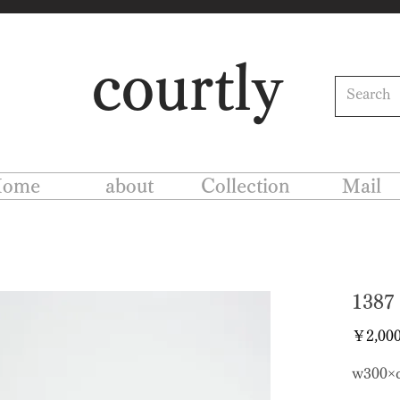
courtly
ome
about
Collection
Mail
138
￥2,00
w300×