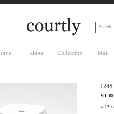
courtly
ome
about
Collection
Mail
12
￥1,00
w370×