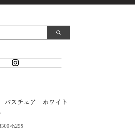
48 バスチェア ホワイト
価
0
格
d300×h295