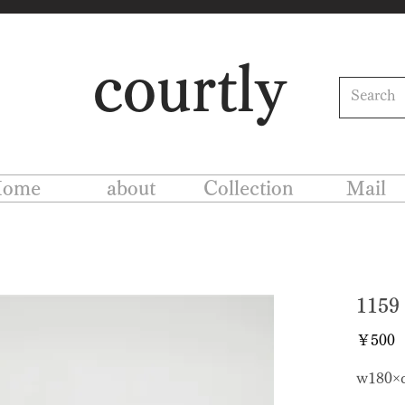
courtly
ome
about
Collection
Mail
115
￥500
w180×