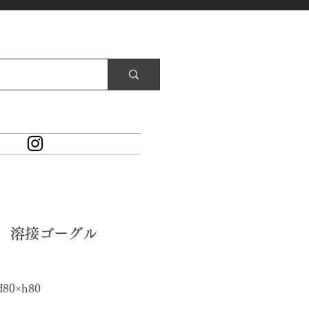
9 溶接ゴーグル
価
格
d80×h80