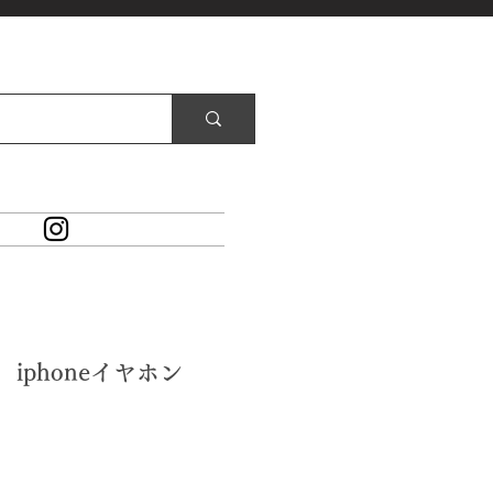
3 iphoneイヤホン
価
格