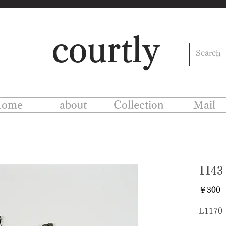
courtly
ome
about
Collection
Mail
114
￥300
L1170