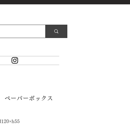
76 ペーパーボックス
価
格
d120×h55