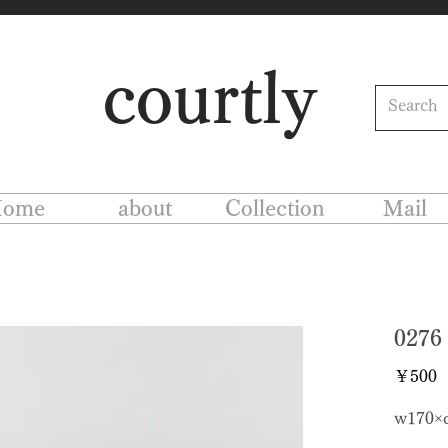
courtly
ome
about
Collection
Mail
02
￥500
w170×