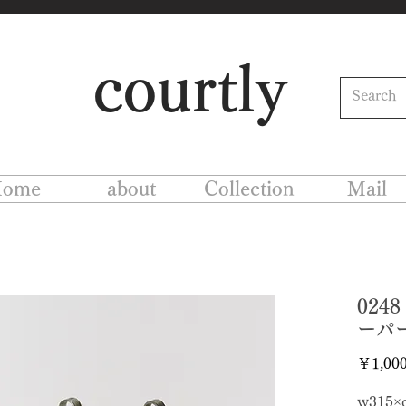
courtly
ome
about
Collection
Mail
02
ーパ
￥1,00
w315×