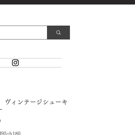
48 ヴィンテージシューキ
ー
価
0
格
d95×h180