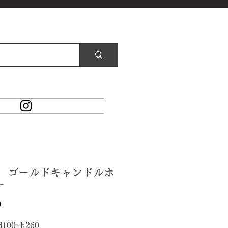
63 ゴールドキャンドルホ
ー
価
0
格
d100×h260