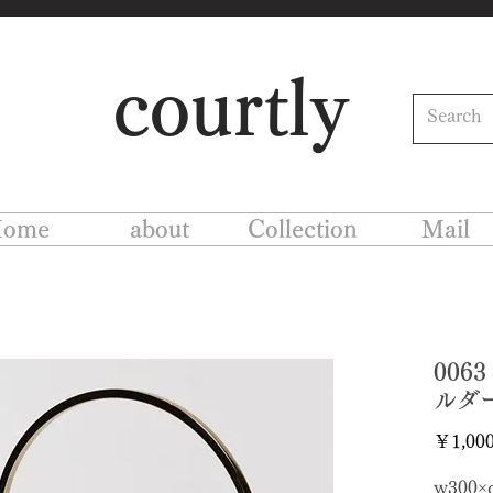
courtly
ome
about
Collection
Mail
00
ルダ
￥1,00
w300×