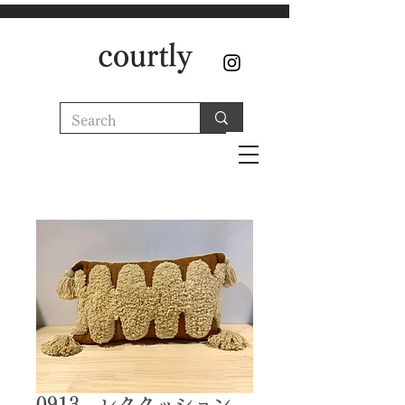
courtly
0913 レククッション