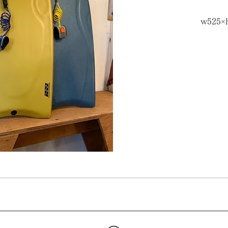
w525×