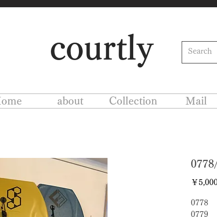
courtly
ome
about
Collection
Mail
077
￥5,00
0778
0779