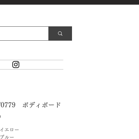
8/0779 ボディボード
価
0
格
 イエロー
 ブルー