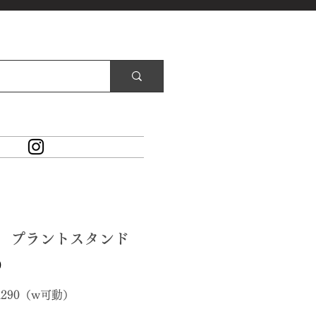
90 プラントスタンド
価
0
格
×d290（w可動）