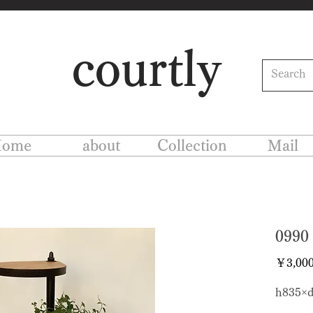
courtly
ome
about
Collection
Mail
09
￥3,00
h835