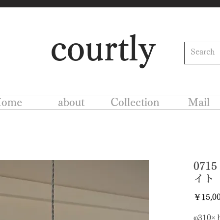
courtly
ome
about
Collection
Mail
07
イト
￥15,0
φ310