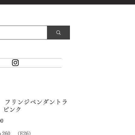
15 フリンジペンダントラ
 ピンク
価
00
格
×ｈ260 （E26）