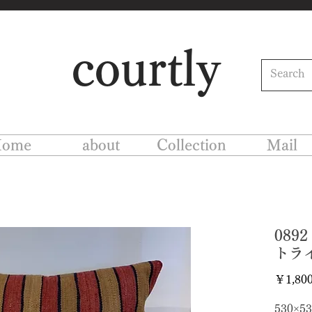
courtly
ome
about
Collection
Mail
08
トラ
￥1,80
530×53