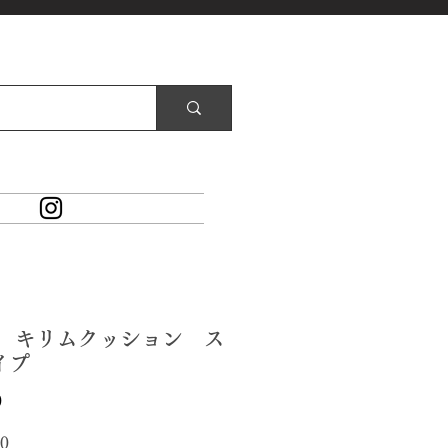
92 キリムクッション ス
イプ
価
0
格
0