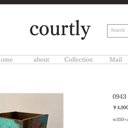
courtly
ome
about
Collection
Mail
094
￥4,00
w350×