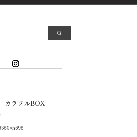
3 カラフルBOX
価
0
格
d350×h695