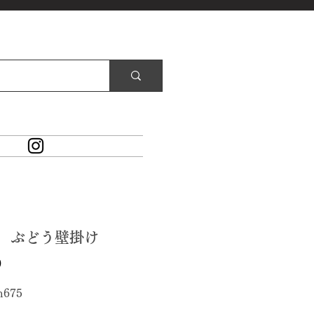
1 ぶどう壁掛け
価
0
格
h675