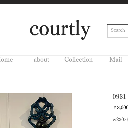
courtly
ome
about
Collection
Mail
093
￥8,00
w230×